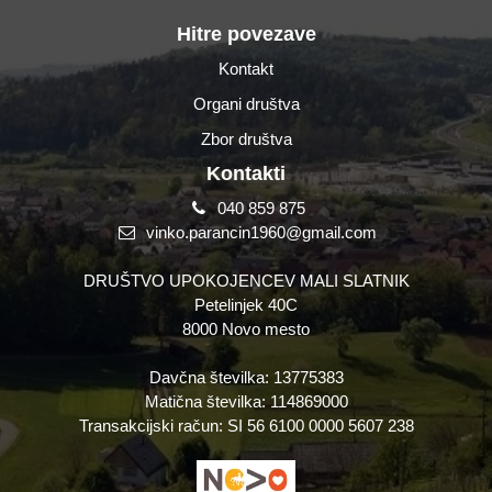
Hitre povezave
Kontakt
Organi društva
Zbor društva
Kontakti
040 859 875
vinko.parancin1960@gmail.com
DRUŠTVO UPOKOJENCEV MALI SLATNIK
Petelinjek 40C
8000 Novo mesto
Davčna številka: 13775383
Matična številka: 114869000
Transakcijski račun: SI 56 6100 0000 5607 238