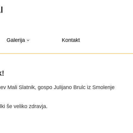
I
Galerija
Kontakt
k!
v Mali Slatnik, gospo Julijano Brulc iz Smolenje
ki še veliko zdravja.