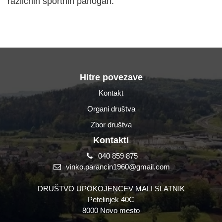
različnih športnih panogah.
Hitre povezave
Kontakt
Organi društva
Zbor društva
Kontakti
040 859 875
vinko.parancin1960@gmail.com
DRUŠTVO UPOKOJENCEV MALI SLATNIK
Petelinjek 40C
8000 Novo mesto